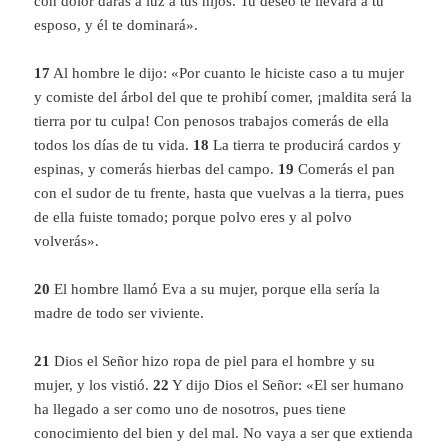
con dolor darás a luz a tus hijos. Tu deseo te llevará a tu
esposo, y él te dominará».
17
Al hombre le dijo: «Por cuanto le hiciste caso a tu mujer
y comiste del árbol del que te prohibí comer, ¡maldita será la
tierra por tu culpa! Con penosos trabajos comerás de ella
todos los días de tu vida.
18
La tierra te producirá cardos y
espinas, y comerás hierbas del campo.
19
Comerás el pan
con el sudor de tu frente, hasta que vuelvas a la tierra, pues
de ella fuiste tomado; porque polvo eres y al polvo
volverás».
20
El hombre llamó Eva a su mujer, porque ella sería la
madre de todo ser viviente.
21
Dios el Señor hizo ropa de piel para el hombre y su
mujer, y los vistió.
22
Y dijo Dios el Señor: «El ser humano
ha llegado a ser como uno de nosotros, pues tiene
conocimiento del bien y del mal. No vaya a ser que extienda